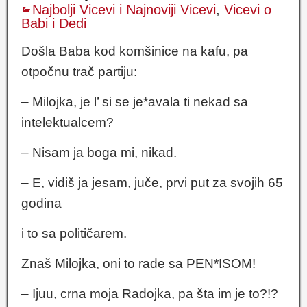
Najbolji Vicevi i Najnoviji Vicevi
,
Vicevi o
Babi i Dedi
Došla Baba kod komšinice na kafu, pa
otpočnu trač partiju:
– Milojka, je l’ si se je*avala ti nekad sa
intelektualcem?
– Nisam ja boga mi, nikad.
– E, vidiš ja jesam, juče, prvi put za svojih 65
godina
i to sa političarem.
Znaš Milojka, oni to rade sa PEN*ISOM!
– Ijuu, crna moja Radojka, pa šta im je to?!?