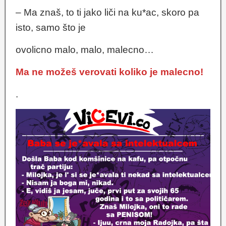
– Ma znaš, to ti jako liči na ku*ac, skoro pa
isto, samo što je
ovolicno malo, malo, malecno…
Ma ne možeš verovati koliko je malecno!
.