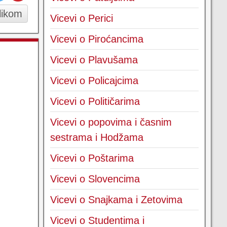
slikom
Vicevi o Perici
Vicevi o Piroćancima
Vicevi o Plavušama
Vicevi o Policajcima
Vicevi o Političarima
Vicevi o popovima i časnim
sestrama i Hodžama
Vicevi o Poštarima
Vicevi o Slovencima
Vicevi o Snajkama i Zetovima
Vicevi o Studentima i