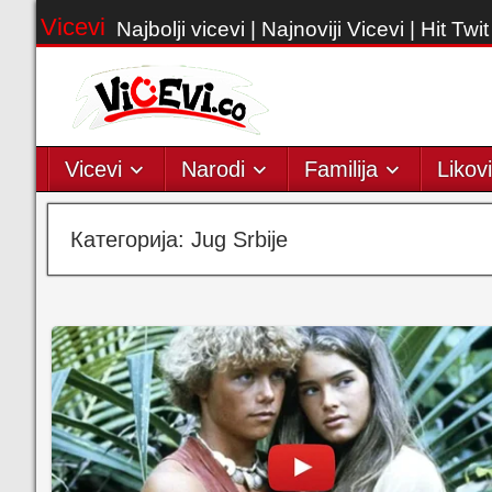
Vicevi
Najbolji vicevi | Najnoviji Vicevi | Hit Twit
Vicevi
Narodi
Familija
Likovi
Категорија:
Jug Srbije