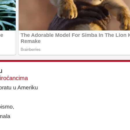
ku
Piroćancima
bratu u Ameriku
pismo,
mala