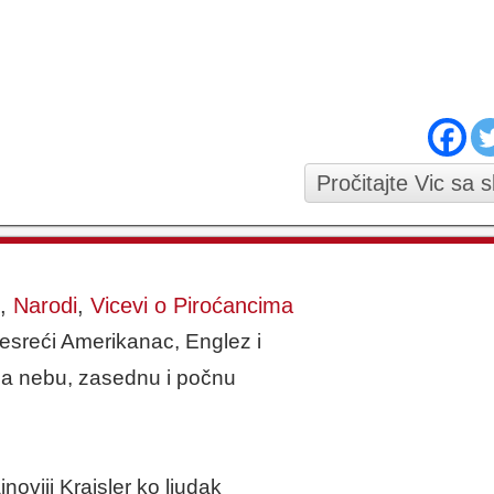
Pročitajte Vic sa 
,
Narodi
,
Vicevi o Piroćancima
nesreći Amerikanac, Englez i
na nebu, zasednu i počnu
oviji Krajsler ko ljudak