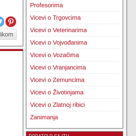
Profesorima
Vicevi o Trgovcima
Vicevi o Veterinarima
slikom
Vicevi o Vojvođanima
Vicevi o Vozačima
Vicevi o Vranjancima
Vicevi o Zemuncima
Vicevi o Životinjama
Vicevi o Zlatnoj ribici
Zanimanja