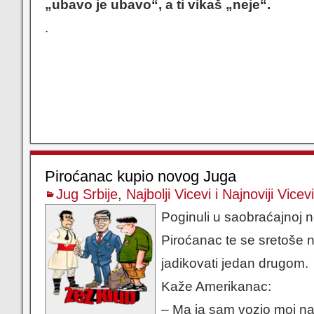
„ubavo je ubavo“, a ti vikaš „neje“.
.
Piroćanac kupio novog Juga
Jug Srbije
,
Najbolji Vicevi i Najnoviji Vicevi
Poginuli u saobraćajnoj 
Piroćanac te se sretoše 
jadikovati jedan drugom.
Kaže Amerikanac:
– Ma ja sam vozio moj najn