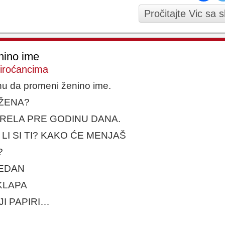
Pročitajte Vic sa 
nino ime
Piroćancima
nu da promeni ženino ime.
 ŽENA?
UMRELA PRE GODINU DANA.
 LI SI TI? KAKO ĆE MENJAŠ
?
JEDAN
KLAPA
I PAPIRI…