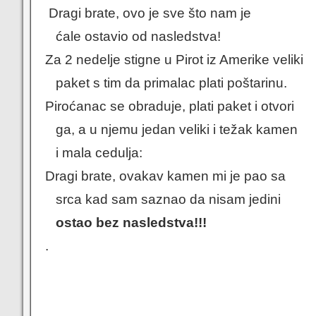
Dragi brate, ovo je sve što nam je
ćale ostavio od nasledstva!
Za 2 nedelje stigne u Pirot iz Amerike veliki
paket s tim da primalac plati poštarinu.
Piroćanac se obraduje, plati paket i otvori
ga, a u njemu jedan veliki i težak kamen
i mala cedulja:
Dragi brate, ovakav kamen mi je pao sa
srca kad sam saznao da nisam jedini
ostao bez nasledstva!!!
.