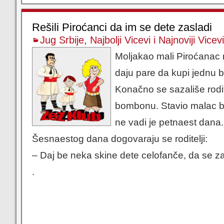
Rešili Piroćanci da im se dete zasladi
Jug Srbije
,
Najbolji Vicevi i Najnoviji Vicevi
Moljakao mali Piroćanac
daju pare da kupi jednu
Konačno se sazališe rodite
bombonu. Stavio malac b
ne vadi je petnaest dana.
Šesnaestog dana dogovaraju se roditelji:
– Daj be neka skine dete celofanče, da se za
.