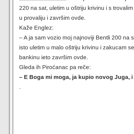
220 na sat, uletim u oštriju krivinu i s trovalim
u provaliju i završim ovde.
Kaže Englez:
– A ja sam vozio moj najnoviji Bentli 200 na sa
isto uletim u malo oštriju krivinu i zakucam s
bankinu ieto završim ovde.
Gleda ih Piroćanac pa reče:
– E Boga mi moga, ja kupio novog Juga, i 
.