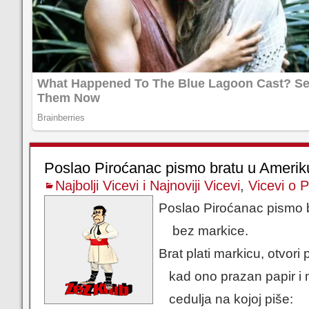
Poslao Piroćanac pismo bratu u Ameri
Najbolji Vicevi i Najnoviji Vicevi
,
Vicevi o 
Poslao Piroćanac pismo 
bez markice.
Brat plati markicu, otvori 
kad ono prazan papir i 
cedulja na kojoj piše: