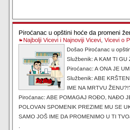
Piroćanac u opštini hoće da promeni že
Najbolji Vicevi i Najnoviji Vicevi
,
Vicevi o 
Došao Piroćanac u opšti
Službenik: A KAM TI GU
Piroćanac: A ONA JE 
Službenik: ABE KRŠTEN
IME NA MRTVU ŽENU?!
Piroćanac: ABE POMAGAJ ROĐO, NAĐO 
POLOVAN SPOMENIK PREZIME MU SE U
SAMO JOŠ IME DA PROMENIMO U TI TVOJ
.