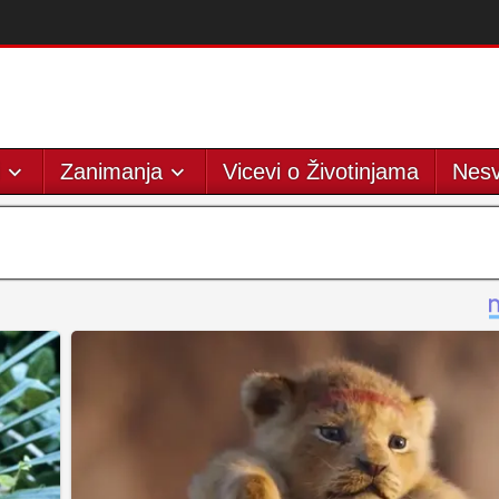
Zanimanja
Vicevi o Životinjama
Nesv