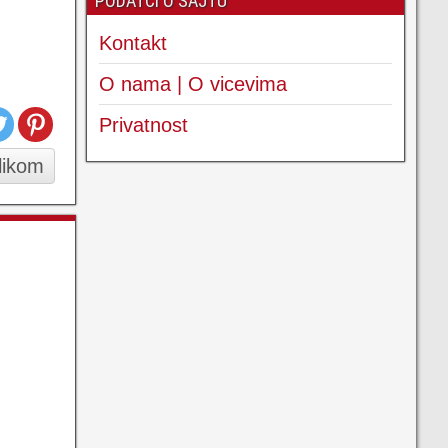
PODATCI O SAJTU
Kontakt
O nama | O vicevima
Privatnost
slikom