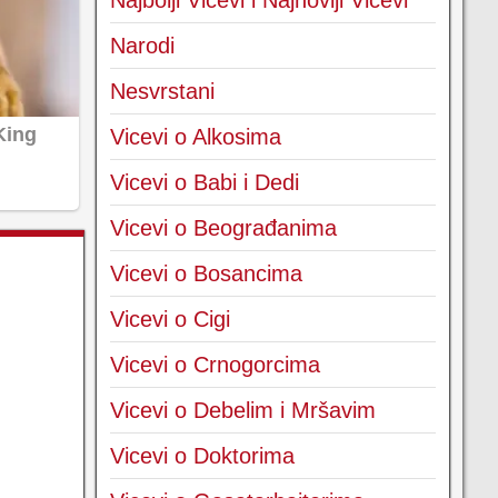
Najbolji Vicevi i Najnoviji Vicevi
Narodi
Nesvrstani
Vicevi o Alkosima
Vicevi o Babi i Dedi
Vicevi o Beograđanima
Vicevi o Bosancima
Vicevi o Cigi
Vicevi o Crnogorcima
Vicevi o Debelim i Mršavim
Vicevi o Doktorima