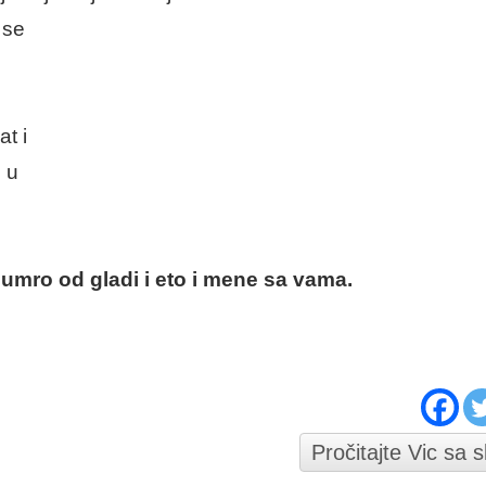
 se
t i
e u
umro od gladi i eto i mene sa vama.
Pročitajte Vic sa 