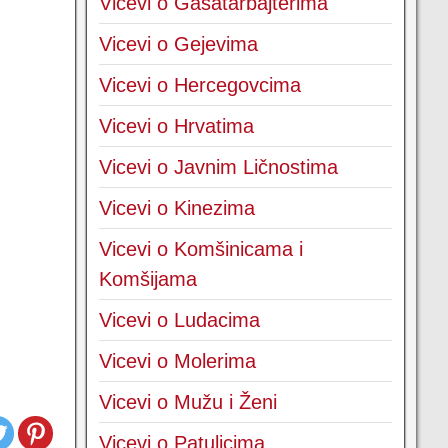
Vicevi o Gasatarbajterima
Vicevi o Gejevima
Vicevi o Hercegovcima
Vicevi o Hrvatima
Vicevi o Javnim Ličnostima
Vicevi o Kinezima
Vicevi o Komšinicama i
Komšijama
Vicevi o Ludacima
Vicevi o Molerima
Vicevi o Mužu i Ženi
Vicevi o Patuljcima