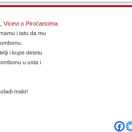
,
Vicevi o Piroćancima
 mamu i tatu da mu
 bombonu.
lji i kupe detetu
ombonu u usta i
sladi malo!