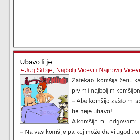
Ubavo li je
Jug Srbije
,
Najbolji Vicevi i Najnoviji Vicevi
Zatekao komšija ženu ka
prvim i najboljim komšijo
– Abe komšijo zašto mi sp
be neje ubavo!
A komšija mu odgovara:
– Na vas komšije pa koj može da vi ugodi, o