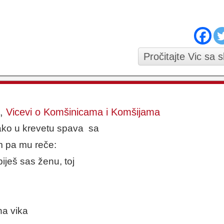
Pročitajte Vic sa 
,
Vicevi o Komšinicama i Komšijama
ko u krevetu spava sa
m pa mu reče:
iješ sas ženu, toj
na vika