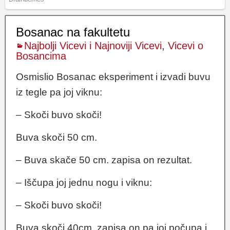
Bosanac na fakultetu
Najbolji Vicevi i Najnoviji Vicevi
,
Vicevi o
Bosancima
Osmislio Bosanac eksperiment i izvadi buvu
iz tegle pa joj viknu:
– Skoči buvo skoči!
Buva skoči 50 cm.
– Buva skače 50 cm. zapisa on rezultat.
– Iščupa joj jednu nogu i viknu:
– Skoči buvo skoči!
Buva skoči 40cm, zapisa on pa joj počupa i