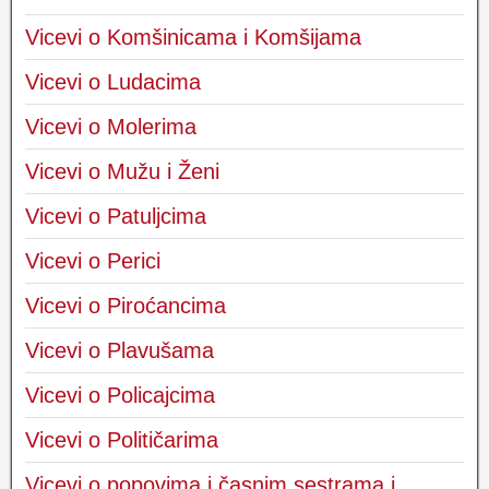
Vicevi o Komšinicama i Komšijama
Vicevi o Ludacima
Vicevi o Molerima
Vicevi o Mužu i Ženi
Vicevi o Patuljcima
Vicevi o Perici
Vicevi o Piroćancima
Vicevi o Plavušama
Vicevi o Policajcima
Vicevi o Političarima
Vicevi o popovima i časnim sestrama i