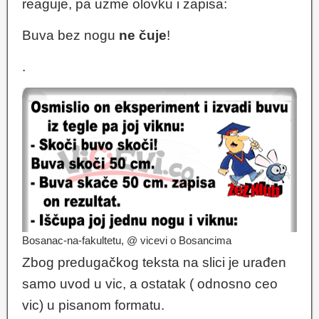
reaguje, pa uzme olovku i zapisa:
Buva bez nogu
ne čuje
!
.
Bosanac-na-fakultetu, @ vicevi o Bosancima
Zbog predugačkog teksta na slici je urađen
samo uvod u vic, a ostatak ( odnosno ceo
vic) u pisanom formatu.