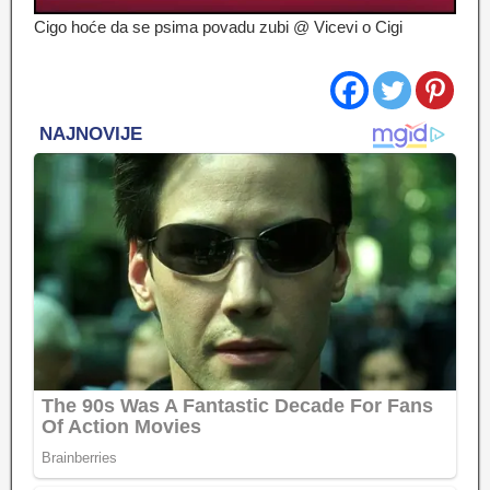
Cigo hoće da se psima povadu zubi @ Vicevi o Cigi