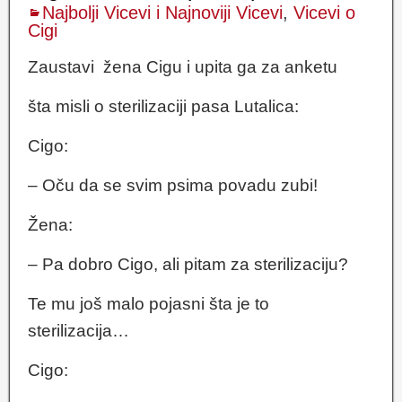
Najbolji Vicevi i Najnoviji Vicevi
,
Vicevi o
Cigi
Zaustavi žena Cigu i upita ga za anketu
šta misli o sterilizaciji pasa Lutalica:
Cigo:
– Oču da se svim psima povadu zubi!
Žena:
– Pa dobro Cigo, ali pitam za sterilizaciju?
Te mu još malo pojasni šta je to
sterilizacija…
Cigo: