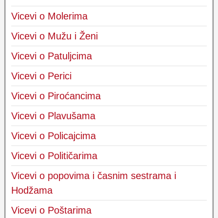
Vicevi o Molerima
Vicevi o Mužu i Ženi
Vicevi o Patuljcima
Vicevi o Perici
Vicevi o Piroćancima
Vicevi o Plavušama
Vicevi o Policajcima
Vicevi o Političarima
Vicevi o popovima i časnim sestrama i
Hodžama
Vicevi o Poštarima