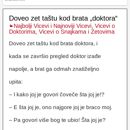
Doveo zet taštu kod brata „doktora“
Najbolji Vicevi i Najnoviji Vicevi
,
Vicevi o
Doktorima
,
Vicevi o Snajkama i Zetovima
Doveo zet taštu kod brata doktora, i
kada se završio pregled doktor izađe
napolje, a brat ga odmah znatiželjno
upita:
– I kako joj je govori čoveče šta joj je!?
– E šta joj je, ono najgore joj je braco moj.
– Pa govori više bog te ubio! Šta joj je?