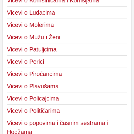
Vicevi o Komšinicama i Komšijama
Vicevi o Ludacima
Vicevi o Molerima
Vicevi o Mužu i Ženi
Vicevi o Patuljcima
Vicevi o Perici
Vicevi o Piroćancima
Vicevi o Plavušama
Vicevi o Policajcima
Vicevi o Političarima
Vicevi o popovima i časnim sestrama i
Hodžama