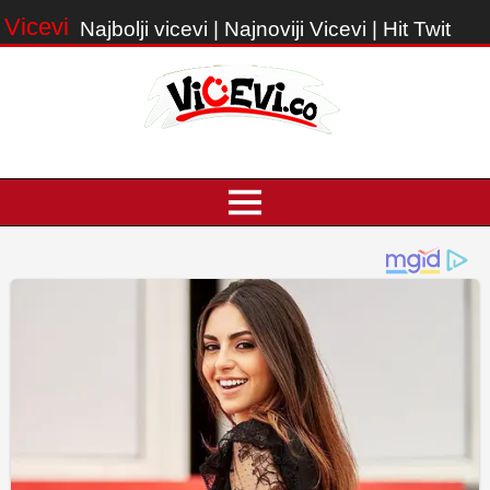
Vicevi
Najbolji vicevi | Najnoviji Vicevi | Hit Twit