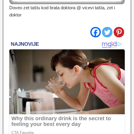
Doveo zet taštu kod brata doktora @ vicevi tašta, zet i
doktor