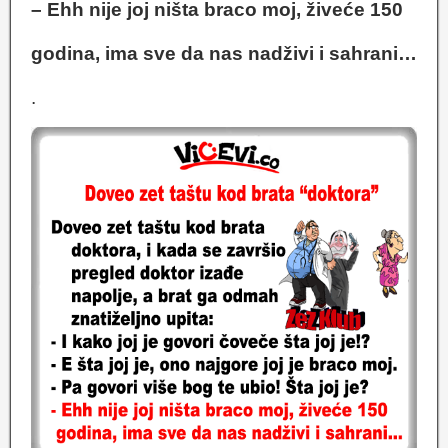
– Ehh nije joj ništa braco moj, živeće 150
godina, ima sve da nas nadživi i sahrani…
.