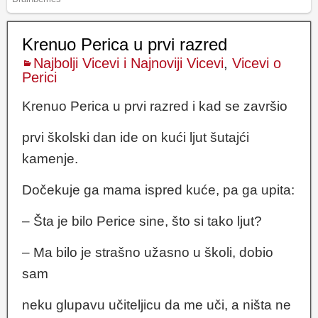
Krenuo Perica u prvi razred
Najbolji Vicevi i Najnoviji Vicevi
,
Vicevi o
Perici
Krenuo Perica u prvi razred i kad se završio
prvi školski dan ide on kući ljut šutajći
kamenje.
Dočekuje ga mama ispred kuće, pa ga upita:
– Šta je bilo Perice sine, što si tako ljut?
– Ma bilo je strašno užasno u školi, dobio
sam
neku glupavu učiteljicu da me uči, a ništa ne