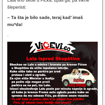
Lala fino sede u Fićka, upali ga, pa vikne
šleperisti:
– Ta šta je bilo sade, teraj kad’ imaš
mu*da!
.