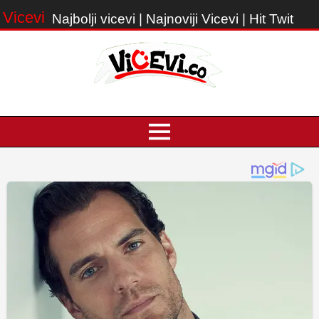
Vicevi
Najbolji vicevi | Najnoviji Vicevi | Hit Twit