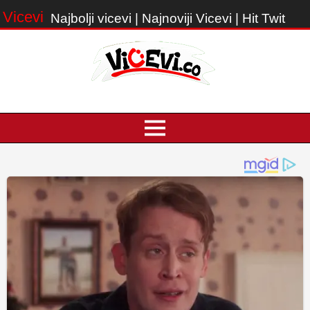
Vicevi
Najbolji vicevi | Najnoviji Vicevi | Hit Twit