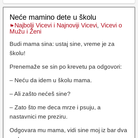
Neće mamino dete u školu
Najbolji Vicevi i Najnoviji Vicevi
,
Vicevi o
Mužu i Ženi
Budi mama sina: ustaj sine, vreme je za
školu!
Prenemaže se sin po krevetu pa odgovori:
– Neću da idem u školu mama.
– Ali zašto nećeš sine?
– Zato što me deca mrze i psuju, a
nastavnici me preziru.
Odgovara mu mama, vidi sine moj iz bar dva