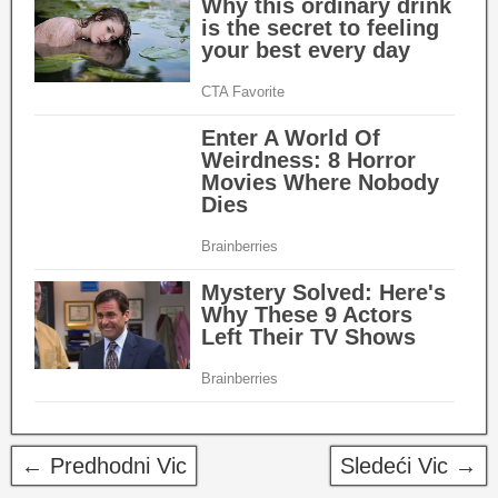
← Predhodni Vic
Sledeći Vic →