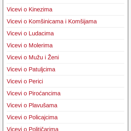
Vicevi o Kinezima
Vicevi o Komšinicama i Komšijama
Vicevi o Ludacima
Vicevi o Molerima
Vicevi o Mužu i Ženi
Vicevi o Patuljcima
Vicevi o Perici
Vicevi o Piroćancima
Vicevi o Plavušama
Vicevi o Policajcima
Vicevi o Političarima