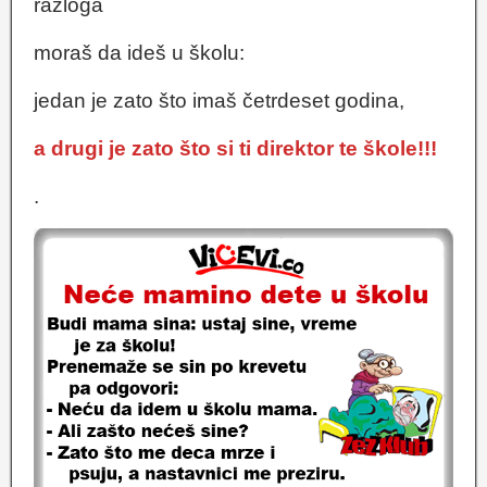
razloga
moraš da ideš u školu:
jedan je zato što imaš četrdeset godina,
a drugi je zato što si ti direktor te škole!!!
.