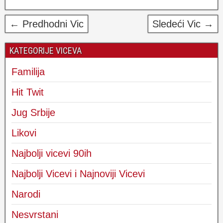
← Predhodni Vic
Sledeći Vic →
KATEGORIJE VICEVA
Familija
Hit Twit
Jug Srbije
Likovi
Najbolji vicevi 90ih
Najbolji Vicevi i Najnoviji Vicevi
Narodi
Nesvrstani