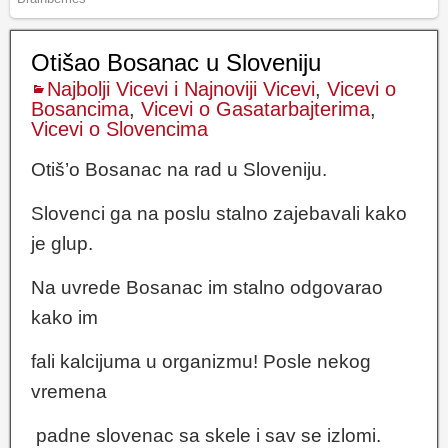
Otišao Bosanac u Sloveniju
Najbolji Vicevi i Najnoviji Vicevi
,
Vicevi o
Bosancima
,
Vicevi o Gasatarbajterima
,
Vicevi o Slovencima
Otiš’o Bosanac na rad u Sloveniju.
Slovenci ga na poslu stalno zajebavali kako
je glup.
Na uvrede Bosanac im stalno odgovarao
kako im
fali kalcijuma u organizmu! Posle nekog
vremena
padne slovenac sa skele i sav se izlomi.