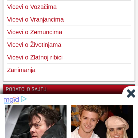
Vicevi o Vozačima
Vicevi o Vranjancima
Vicevi o Zemuncima
Vicevi o Životinjama
Vicevi o Zlatnoj ribici
Zanimanja
PODATCI O SAJTU
Kontakt
O nama | O vicevima
Privatnost