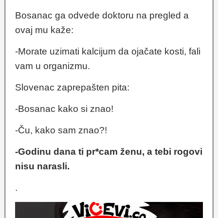
Bosanac ga odvede doktoru na pregled a
ovaj mu kaže:
-Morate uzimati kalcijum da ojačate kosti, fali
vam u organizmu.
Slovenac zaprepašten pita:
-Bosanac kako si znao!
-Ču, kako sam znao?!
-Godinu dana ti pr*cam ženu, a tebi rogovi
nisu narasli.
.