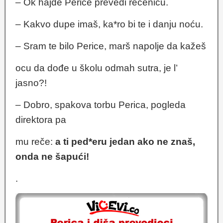
– Ok hajde Perice prevedi rečenicu.
– Kakvo dupe imaš, ka*ro bi te i danju noću.
– Sram te bilo Perice, marš napolje da kažeš
ocu da dođe u školu odmah sutra, je l’
jasno?!
– Dobro, spakova torbu Perica, pogleda
direktora pa
mu reče:
a ti ped*eru jedan ako ne znaš,
onda ne šapući!
.