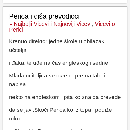
Perica i diša prevodioci
Najbolji Vicevi i Najnoviji Vicevi
,
Vicevi o
Perici
Krenuo direktor jedne škole u obilazak
učitelja
i đaka, te uđe na čas engleskog i sedne.
Mlada učiteljica se okrenu prema tabli i
napisa
nešto na engleskom i pita ko zna da prevede
da se javi.Skoči Perica ko iz topa i podiže
ruku.