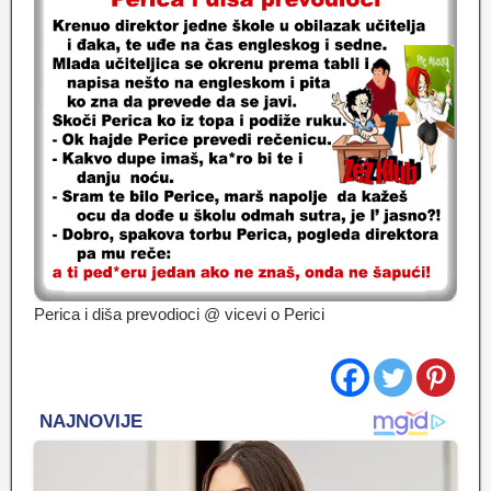
Perica i diša prevodioci @ vicevi o Perici