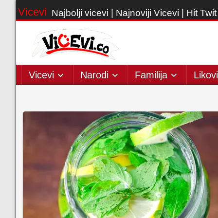
Vicevi
Najbolji vicevi | Najnoviji Vicevi | Hit Twit
Vicevi
Narodi
Familija
Likovi