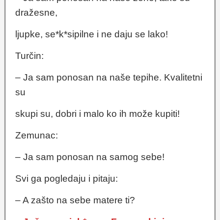
dražesne,
ljupke, se*k*sipilne i ne daju se lako!
Turčin:
– Ja sam ponosan na naše tepihe. Kvalitetni
su
skupi su, dobri i malo ko ih može kupiti!
Zemunac:
– Ja sam ponosan na samog sebe!
Svi ga pogledaju i pitaju:
– A zašto na sebe matere ti?