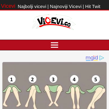
Vicevi
Najbolji vicevi | Najnoviji Vicevi | Hit Twit