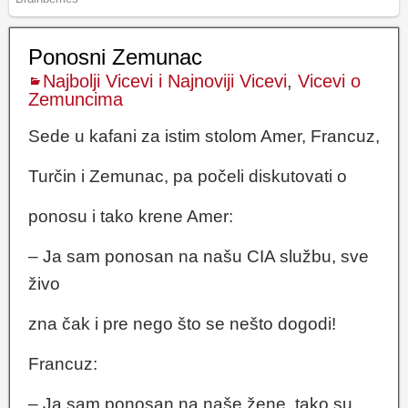
Ponosni Zemunac
Najbolji Vicevi i Najnoviji Vicevi
,
Vicevi o
Zemuncima
Sede u kafani za istim stolom Amer, Francuz,
Turčin i Zemunac, pa počeli diskutovati o
ponosu i tako krene Amer:
– Ja sam ponosan na našu CIA službu, sve
živo
zna čak i pre nego što se nešto dogodi!
Francuz:
– Ja sam ponosan na naše žene, tako su