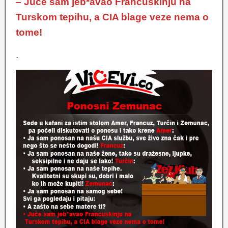
– Juče sam jeb*avao Francuskinju na
Turskom tepihu, a CIA blage veze nema o
tome!
.