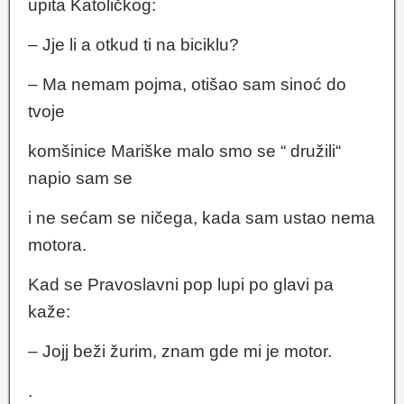
upita Katoličkog:
– Jje li a otkud ti na biciklu?
– Ma nemam pojma, otišao sam sinoć do
tvoje
komšinice Mariške malo smo se “ družili“
napio sam se
i ne sećam se ničega, kada sam ustao nema
motora.
Kad se Pravoslavni pop lupi po glavi pa
kaže:
– Jojj beži žurim, znam gde mi je motor.
.