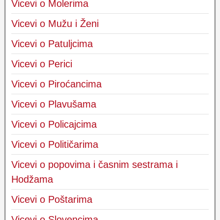
Vicevi o Molerima
Vicevi o Mužu i Ženi
Vicevi o Patuljcima
Vicevi o Perici
Vicevi o Piroćancima
Vicevi o Plavušama
Vicevi o Policajcima
Vicevi o Političarima
Vicevi o popovima i časnim sestrama i
Hodžama
Vicevi o Poštarima
Vicevi o Slovencima