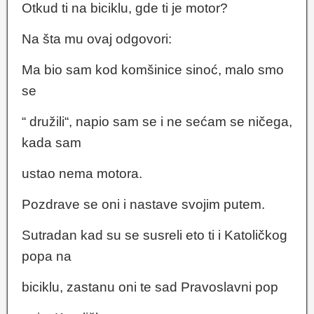
Otkud ti na biciklu, gde ti je motor?
Na šta mu ovaj odgovori:
Ma bio sam kod komšinice sinoć, malo smo
se
“ družili“, napio sam se i ne sećam se ničega,
kada sam
ustao nema motora.
Pozdrave se oni i nastave svojim putem.
Sutradan kad su se susreli eto ti i Katoličkog
popa na
biciklu, zastanu oni te sad Pravoslavni pop