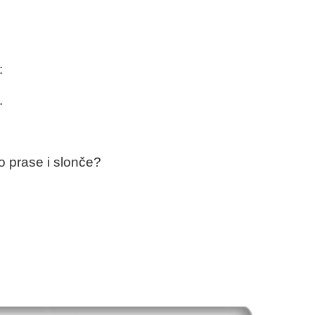
:
.
to prase i slonče?