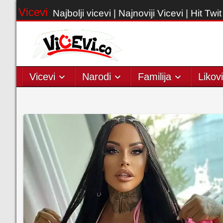
Vicevi
Najbolji vicevi | Najnoviji Vicevi | Hit Twit
Vicevi
Narodi
Familija
Likovi