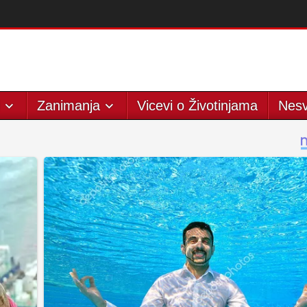
Zanimanja
Vicevi o Životinjama
Nesv