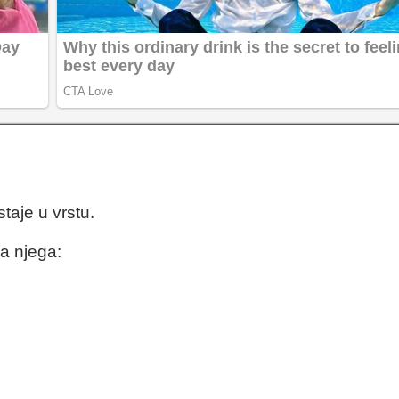
taje u vrstu.
na njega: