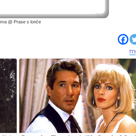
nima @ Prase s lonče