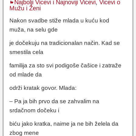
Najbolji Vicevi i Najnoviji Vicevi
,
Vicevi o
Mužu i Ženi
Nakon svadbe stiže mlada u kuću kod
muža, na selu gde
je dočekuju na tradicionalan način. Kad se
smestila cela
familija za sto svi podigoše čašice i zatraže
od mlade da
održi kratak govor. Mlada:
– Pa ja bih prvo da se zahvalim na
srdačnom dočeku i
biću jako kratka, naime ja ne bih želela da
zbog mene