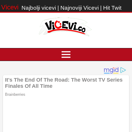
Vicevi
Najbolji vicevi | Najnoviji Vicevi | Hit Twit