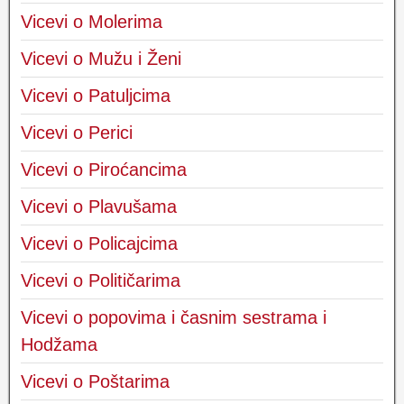
Vicevi o Molerima
Vicevi o Mužu i Ženi
Vicevi o Patuljcima
Vicevi o Perici
Vicevi o Piroćancima
Vicevi o Plavušama
Vicevi o Policajcima
Vicevi o Političarima
Vicevi o popovima i časnim sestrama i
Hodžama
Vicevi o Poštarima