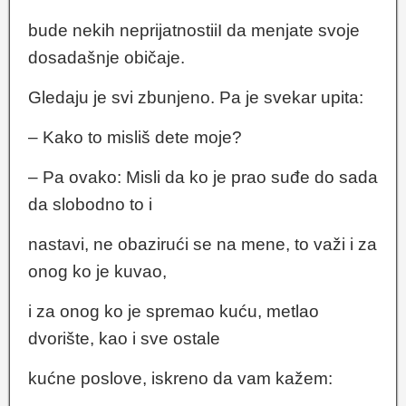
bude nekih neprijatnostiiI da menjate svoje
dosadašnje običaje.
Gledaju je svi zbunjeno. Pa je svekar upita:
– Kako to misliš dete moje?
– Pa ovako: Misli da ko je prao suđe do sada
da slobodno to i
nastavi, ne obazirući se na mene, to važi i za
onog ko je kuvao,
i za onog ko je spremao kuću, metlao
dvorište, kao i sve ostale
kućne poslove, iskreno da vam kažem: