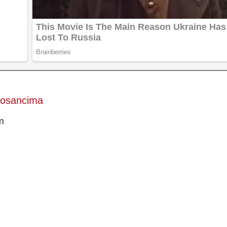
Bosancima
m