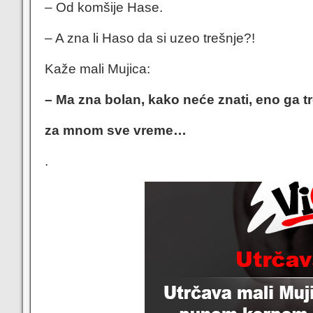
– Od komšije Hase.
– A zna li Haso da si uzeo trešnje?!
Kaže mali Mujica:
– Ma zna bolan, kako neće znati, eno ga tr
za mnom sve vreme…
.