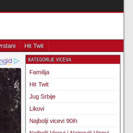
rstani
Hit Twit
KATEGORIJE VICEVA
Familija
Hit Twit
Jug Srbije
Likovi
Najbolji vicevi 90ih