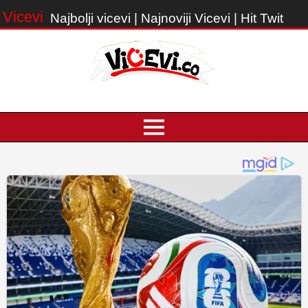
Vicevi
Najbolji vicevi | Najnoviji Vicevi | Hit Twit