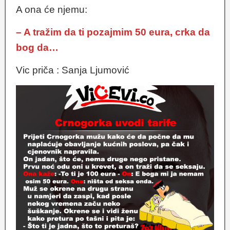
A ona će njemu:
– A tražim da ti pozajmim 50 eura, crka da
bog da…
Vic priča : Sanja Ljumović