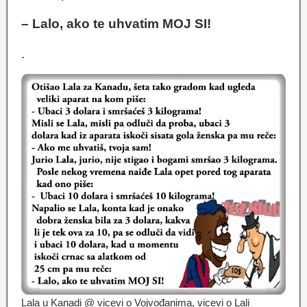
– Lalo, ako te uhvatim MOJ SI!
.
Lala u Kanadi @ vicevi o Vojvođanima, vicevi o Lali