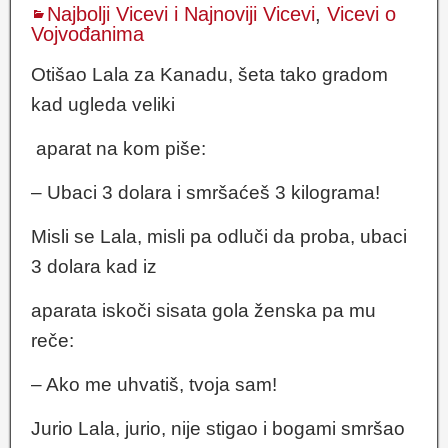
Najbolji Vicevi i Najnoviji Vicevi
,
Vicevi o
Vojvođanima
Otišao Lala za Kanadu, šeta tako gradom
kad ugleda veliki
aparat na kom piše:
– Ubaci 3 dolara i smršaćeš 3 kilograma!
Misli se Lala, misli pa odluči da proba, ubaci
3 dolara kad iz
aparata iskoči sisata gola ženska pa mu
reče:
– Ako me uhvatiš, tvoja sam!
Jurio Lala, jurio, nije stigao i bogami smršao