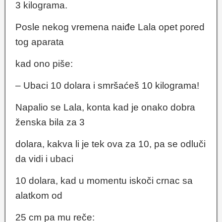
3 kilograma.
Posle nekog vremena naiđe Lala opet pored
tog aparata
kad ono piše:
– Ubaci 10 dolara i smršaćeš 10 kilograma!
Napalio se Lala, konta kad je onako dobra
ženska bila za 3
dolara, kakva li je tek ova za 10, pa se odluči
da vidi i ubaci
10 dolara, kad u momentu iskoči crnac sa
alatkom od
25 cm pa mu reče: