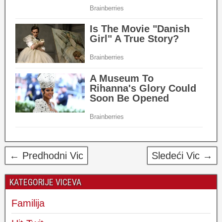
← Predhodni Vic
Sledeći Vic →
KATEGORIJE VICEVA
Familija