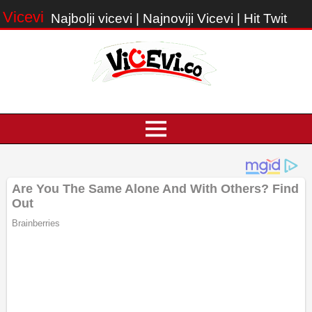
Vicevi
Najbolji vicevi | Najnoviji Vicevi | Hit Twit