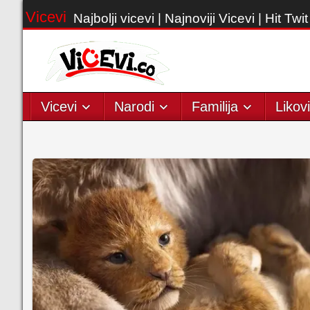
Vicevi
Najbolji vicevi | Najnoviji Vicevi | Hit Twit
Vicevi
Narodi
Familija
Likovi