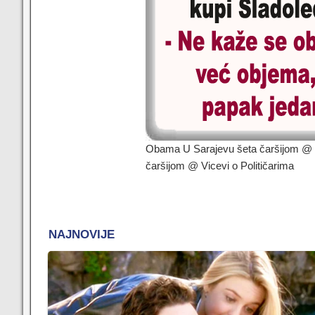
Obama U Sarajevu šeta čaršijom @ V
čaršijom @ Vicevi o Političarima