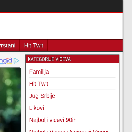
rstani
Hit Twit
KATEGORIJE VICEVA
Familija
Hit Twit
Jug Srbije
Likovi
Najbolji vicevi 90ih