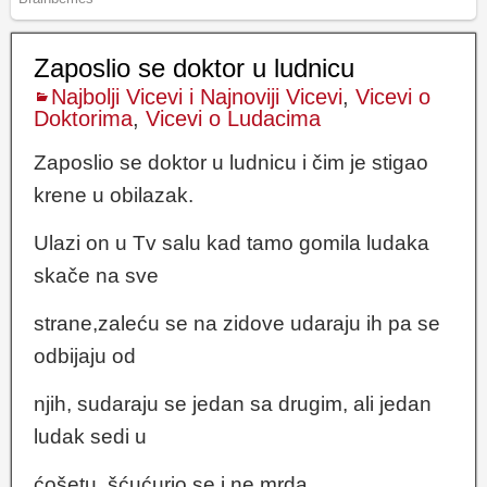
Zaposlio se doktor u ludnicu
Najbolji Vicevi i Najnoviji Vicevi
,
Vicevi o
Doktorima
,
Vicevi o Ludacima
Zaposlio se doktor u ludnicu i čim je stigao
krene u obilazak.
Ulazi on u Tv salu kad tamo gomila ludaka
skače na sve
strane,zaleću se na zidove udaraju ih pa se
odbijaju od
njih, sudaraju se jedan sa drugim, ali jedan
ludak sedi u
ćošetu, šćućurio se i ne mrda.