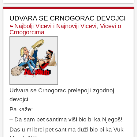
UDVARA SE CRNOGORAC ĐEVOJCI
Najbolji Vicevi i Najnoviji Vicevi
,
Vicevi o
Crnogorcima
Udvara se Crnogorac prelepoj i zgodnoj
devojci
Pa kaže:
– Da sam pet santima viši bio bi ka Njegoš!
Das u mi brci pet santima duži bio bi ka Vuk