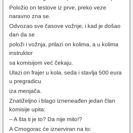
Položio on testove iz prve, preko veze
naravno zna se.
Odvozao sve časove vožnje, i kad je došao
dan da se
položi i vožnja, prilazi on kolima, a u kolima
instruktor
sa komisijom već čekaju.
Ulazi on frajer u kola, seda i stavlja 500 eura
u pregradicu
iza menjača.
Znatiželjno i blago izneneađen jedan član
komisije upita:
– A šta ti je to? Da nije mito!?
A Crnogorac će iznerviran na to: