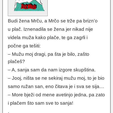
Budi žena Mrču, a Mrčo se trže pa brizn’o
u plač. Iznenadila se žena jer nikad nije
videla muža kako plače, te ga zagrli i
počne ga tešiti:
– Mužu moj dragi, pa šta je bilo, zašto
plačeš?
– A, sanja sam da nam izgore skupština.
– Jooj, ništa se ne sekiraj mužu moj, to je bio
samo ružan san, eno čitava je i sva se sija…
– More bježi od mene avetinjo jedna, pa zato
i plačem što sam sve to sanja!
.