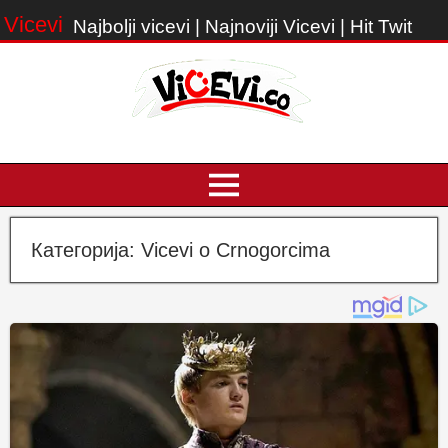
Vicevi
Najbolji vicevi | Najnoviji Vicevi | Hit Twit
Категорија:
Vicevi o Crnogorcima