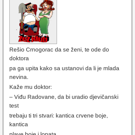
Rešio Crnogorac da se ženi, te ode do
doktora
pa ga upita kako sa ustanovi da li je mlada
nevina.
Kaže mu doktor:
– Viđu Radovane, da bi uradio djevičanski
test
trebaju ti tri stvari: kantica crvene boje,
kantica
plave boje i lopata.