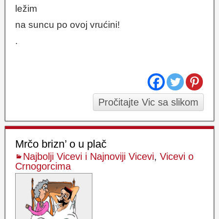
ležim
na suncu po ovoj vrućini!
.
Pročitajte Vic sa slikom
Mrčo brizn’ o u plač
Najbolji Vicevi i Najnoviji Vicevi
,
Vicevi o
Crnogorcima