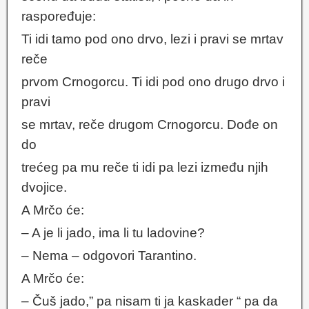
raspoređuje:
Ti idi tamo pod ono drvo, lezi i pravi se mrtav
reče
prvom Crnogorcu. Ti idi pod ono drugo drvo i
pravi
se mrtav, reče drugom Crnogorcu. Dođe on
do
trećeg pa mu reče ti idi pa lezi između njih
dvojice.
A Mrčo će:
– A je li jado, ima li tu ladovine?
– Nema – odgovori Tarantino.
A Mrčo će:
– Čuš jado,” pa nisam ti ja kaskader “ pa da