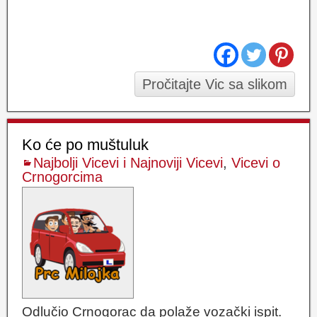
Pročitajte Vic sa slikom
Ko će po muštuluk
Najbolji Vicevi i Najnoviji Vicevi
,
Vicevi o
Crnogorcima
Odlučio Crnogorac da polaže vozački ispit.