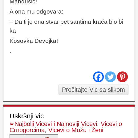
Mandušić!
A ona mu odgovara:
– Da ti je ona stvar pet santima kraća bio bi
ka
Kosovka Đevojka!
.
Pročitajte Vic sa slikom
Uskršnji vic
Najbolji Vicevi i Najnoviji Vicevi
,
Vicevi o
Crnogorcima
,
Vicevi o Mužu i Ženi