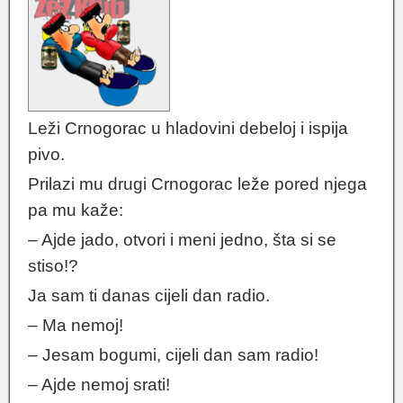
Leži Crnogorac u hladovini debeloj i ispija
pivo.
Prilazi mu drugi Crnogorac leže pored njega
pa mu kaže:
– Ajde jado, otvori i meni jedno, šta si se
stiso!?
Ja sam ti danas cijeli dan radio.
– Ma nemoj!
– Jesam bogumi, cijeli dan sam radio!
– Ajde nemoj srati!