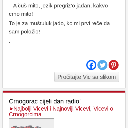
– A čuš mito, jezik pregriz’o jadan, kakvo
crno mito!
To je za muštuluk jado, ko mi prvi reče da
sam položio!
.
Pročitajte Vic sa slikom
Crnogorac cijeli dan radio!
Najbolji Vicevi i Najnoviji Vicevi
,
Vicevi o
Crnogorcima