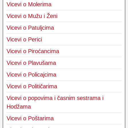
Vicevi o Molerima
Vicevi o Mužu i Ženi
Vicevi o Patuljcima
Vicevi o Perici
Vicevi o Piroćancima
Vicevi o Plavušama
Vicevi o Policajcima
Vicevi o Političarima
Vicevi o popovima i časnim sestrama i
Hodžama
Vicevi o Poštarima