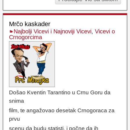
Mrčo kaskader
Najbolji Vicevi i Najnoviji Vicevi
,
Vicevi o
Crnogorcima
Došao Kventin Tarantino u Crnu Goru da
snima
film, te angažovao desetak Crnogoraca za
prvu
scenu da budu statisti, i počne da ih