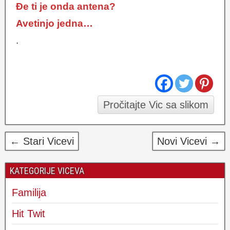
Đe ti je onda antena?
Avetinjo jedna…
.
Pročitajte Vic sa slikom
← Stari Vicevi
Novi Vicevi →
KATEGORIJE VICEVA
Familija
Hit Twit