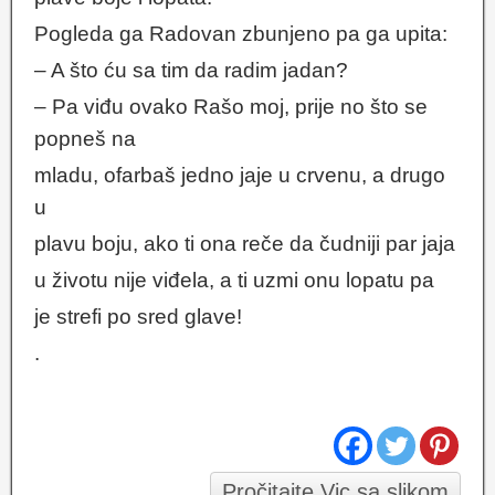
Pogleda ga Radovan zbunjeno pa ga upita:
– A što ću sa tim da radim jadan?
– Pa viđu ovako Rašo moj, prije no što se
popneš na
mladu, ofarbaš jedno jaje u crvenu, a drugo
u
plavu boju, ako ti ona reče da čudniji par jaja
u životu nije viđela, a ti uzmi onu lopatu pa
je strefi po sred glave!
.
Pročitajte Vic sa slikom